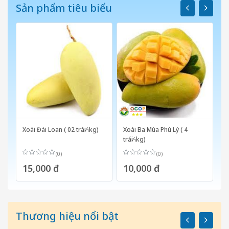
Sản phẩm tiêu biểu
Xoài Đài Loan ( 02 trái⁄1kg)
Xoài Ba Mùa Phú Lý ( 4
X
trái⁄1kg)
(0)
(0)
15,000 đ
10,000 đ
1
Thương hiệu nổi bật