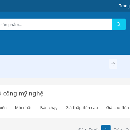
Trang
ủ công mỹ nghệ
biến
Mới nhất
Bán chạy
Giá thấp đến cao
Giá cao đến
Đầu
Trước
1
Tiếp
Cu